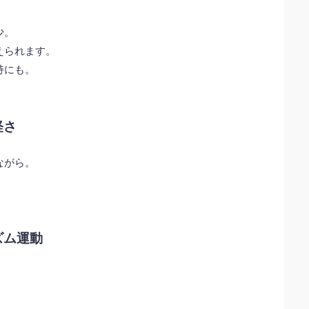
少。
えられます。
持にも。
軽さ
ながら。
ズム運動